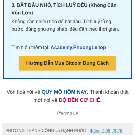
3. BẮT ĐẦU NHỎ, TÍCH LUỸ ĐỀU (Không Cần
Vốn Lớn)
Không cần nhiều tiền để bắt đầu. Tích luỹ từng
bước, đúng phương pháp, đều đặn theo thời gian.
Tìm hiểu thêm tại:
Academy.PhuongLe.top
Hướng Dẫn Mua Bitcoin Đúng Cách
Vốn hoá nói về
QUY MÔ HÔM NAY
. Thanh khoản thật
mới nói về
ĐỘ BỀN CƠ CHẾ
.
Phương Lê
PHƯƠNG THÀNH CÔNG và HẠNH PHÚC
-
tháng 7 08, 2026