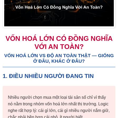
VỐN HOÁ LỚN CÓ ĐỒNG NGHĨA
VỚI AN TOÀN?
VỐN HOÁ LỚN VS ĐỘ AN TOÀN THẬT — GIỐNG
Ở ĐÂU, KHÁC Ở ĐÂU?
1. ĐIỀU NHIỀU NGƯỜI ĐANG TIN
Nhiều người chọn mua một loại tài sản số chỉ vì thấy
nó nằm trong nhóm vốn hoá lớn nhất thị trường. Logic
nghe rất hợp lý: cái gì lớn, cái gì nhiều người nắm giữ,
chắc phải bền hơn cái nhỏ, ít người biết.