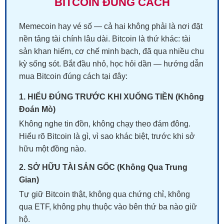
BITCOIN ĐÚNG CÁCH
Memecoin hay vé số — cả hai không phải là nơi đặt
nền tảng tài chính lâu dài. Bitcoin là thứ khác: tài
sản khan hiếm, cơ chế minh bạch, đã qua nhiều chu
kỳ sống sót. Bắt đầu nhỏ, học hỏi dần — hướng dẫn
mua Bitcoin đúng cách tại đây:
1. HIỂU ĐÚNG TRƯỚC KHI XUỐNG TIỀN (Không
Đoán Mò)
Không nghe tin đồn, không chạy theo đám đông.
Hiểu rõ Bitcoin là gì, vì sao khác biệt, trước khi sở
hữu một đồng nào.
2. SỞ HỮU TÀI SẢN GỐC (Không Qua Trung
Gian)
Tự giữ Bitcoin thật, không qua chứng chỉ, không
qua ETF, không phụ thuộc vào bên thứ ba nào giữ
hộ.