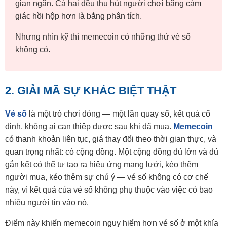
gian ngắn. Cả hai đều thu hút người chơi bằng cảm
giác hồi hộp hơn là bằng phân tích.
Nhưng nhìn kỹ thì memecoin có những thứ vé số
không có.
2. GIẢI MÃ SỰ KHÁC BIỆT THẬT
Vé số
là một trò chơi đóng — một lần quay số, kết quả cố
định, không ai can thiệp được sau khi đã mua.
Memecoin
có thanh khoản liên tục, giá thay đổi theo thời gian thực, và
quan trọng nhất: có cộng đồng. Một cộng đồng đủ lớn và đủ
gắn kết có thể tự tạo ra hiệu ứng mạng lưới, kéo thêm
người mua, kéo thêm sự chú ý — vé số không có cơ chế
này, vì kết quả của vé số không phụ thuộc vào việc có bao
nhiêu người tin vào nó.
Điểm này khiến memecoin nguy hiểm hơn vé số ở một khía