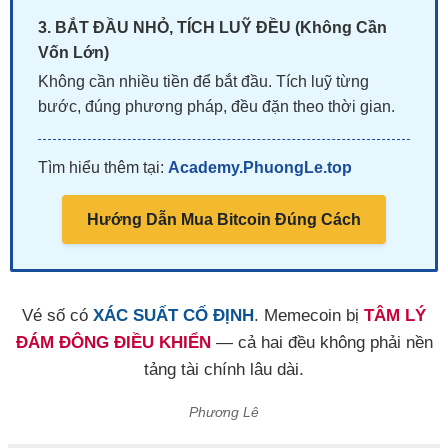
3. BẮT ĐẦU NHỎ, TÍCH LUỸ ĐỀU (Không Cần
Vốn Lớn)
Không cần nhiều tiền để bắt đầu. Tích luỹ từng
bước, đúng phương pháp, đều đặn theo thời gian.
Tìm hiểu thêm tại:
Academy.PhuongLe.top
Hướng Dẫn Mua Bitcoin Đúng Cách
Vé số có
XÁC SUẤT CỐ ĐỊNH
. Memecoin bị
TÂM LÝ
ĐÁM ĐÔNG ĐIỀU KHIỂN
— cả hai đều không phải nền
tảng tài chính lâu dài.
Phương Lê