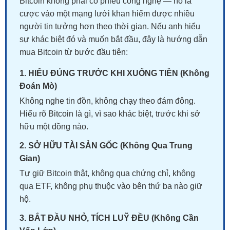
Bitcoin không phải cổ phiếu công nghệ — nó là
cược vào một mạng lưới khan hiếm được nhiều
người tin tưởng hơn theo thời gian. Nếu anh hiểu
sự khác biệt đó và muốn bắt đầu, đây là hướng dẫn
mua Bitcoin từ bước đầu tiên:
1. HIỂU ĐÚNG TRƯỚC KHI XUỐNG TIỀN (Không
Đoán Mò)
Không nghe tin đồn, không chạy theo đám đông.
Hiểu rõ Bitcoin là gì, vì sao khác biệt, trước khi sở
hữu một đồng nào.
2. SỞ HỮU TÀI SẢN GỐC (Không Qua Trung
Gian)
Tự giữ Bitcoin thật, không qua chứng chỉ, không
qua ETF, không phụ thuộc vào bên thứ ba nào giữ
hộ.
3. BẮT ĐẦU NHỎ, TÍCH LUỸ ĐỀU (Không Cần