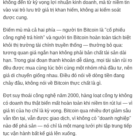
không đến từ kỳ vọng lợi nhuận kinh doanh, mà từ niềm tin
vào vai trò lưu trữ giá trị khan hiếm, không ai kiểm soát
được cung.
Điểm mù mà cả hai phía — người tin Bitcoin là "cổ phiếu
công nghệ trá hình" và người tin Bitcoin hoàn toàn tách biệt
khỏi thị trường tài chính truyền thống — thường bỏ qua:
tương quan giá ngắn hạn không phải bản chất tài sản dài
hạn. Trong giai đoạn thanh khoản dễ dàng, mọi tài sản rủi ro
đều được mua cùng lúc bởi cùng một nhóm nhà đầu tư, nên
giá di chuyển giống nhau. Điều đó nói về dòng tiền đang
chảy đâu, không nói về Bitcoin thực chất là gì.
Đợt suy thoái công nghệ năm 2000, hàng loạt công ty không
có doanh thu thật biến mất hoàn toàn khi niềm tin rút lui — vì
giá trị của họ chỉ là kỳ vọng. Bitcoin qua nhiều đợt giảm sâu
vẫn tồn tại, vẫn được giao dịch, vì không có "doanh nghiệp"
nào để phá sản — nó chỉ là một mạng lưới phi tập trung tiếp
tục vận hành bất kể giá lên xuống.