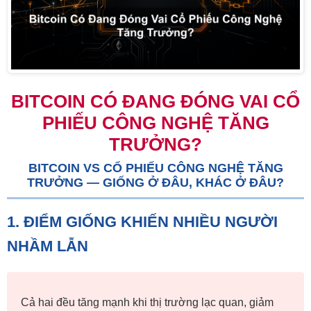
BITCOIN CÓ ĐANG ĐÓNG VAI CỔ
PHIẾU CÔNG NGHỆ TĂNG
TRƯỞNG?
BITCOIN VS CỔ PHIẾU CÔNG NGHỆ TĂNG
TRƯỞNG — GIỐNG Ở ĐÂU, KHÁC Ở ĐÂU?
1. ĐIỂM GIỐNG KHIẾN NHIỀU NGƯỜI
NHẦM LẪN
Cả hai đều tăng mạnh khi thị trường lạc quan, giảm